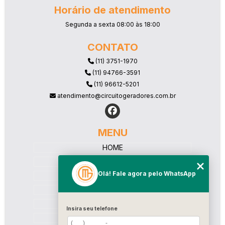
Horário de atendimento
Segunda a sexta 08:00 às 18:00
CONTATO
(11) 3751-1970
(11) 94766-3591
(11) 96612-5201
atendimento@circuitogeradores.com.br
MENU
HOME
A CIRCUITO
Olá! Fale agora pelo WhatsApp
SERVIÇOS
BLOG
CATEGORIAS
Insira seu telefone
CONTATO